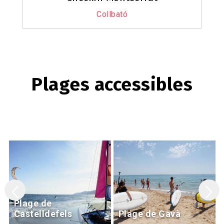
Collbató
Plages accessibles
Plage de
Castelldefels
Plage de Gavà