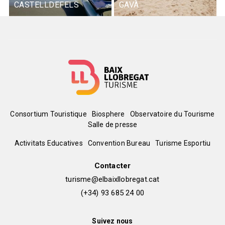
CASTELLDEFELS
GAVÀ
Menú
Consortium Touristique
Biosphere
Observatoire du Tourisme
Salle de presse
del
Peu
Activitats Educatives
Convention Bureau
Turisme Esportiu
pie
de
Contacter
turisme@elbaixllobregat.cat
pàgina
(+34) 93 685 24 00
2
Suivez nous