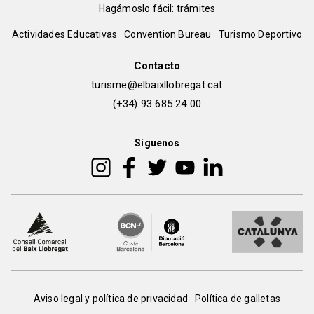
pie
Hagámoslo fácil: trámites
Peu
Actividades Educativas
Convention Bureau
Turismo Deportivo
de
Contacto
turisme@elbaixllobregat.cat
pàgina
(+34) 93 685 24 00
2
Síguenos
Peu
Aviso legal y política de privacidad
Política de galletas