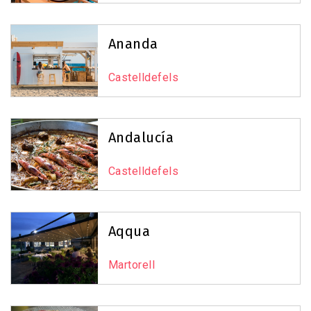
7
Ananda
Castelldefels
7
Andalucía
22
Castelldefels
Leaflet
|
©
OpenStreetMap
contributors
Aqqua
Martorell