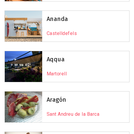
7
Ananda
Castelldefels
7
Aqqua
23
Martorell
Leaflet
|
©
OpenStreetMap
contributors
Aragón
Sant Andreu de la Barca