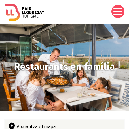
Vés
al
contingut
Imagen
Restaurants en família
Visualitza el mapa