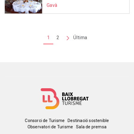
Gavà
Paginació
1
2
Pàgina
Última
Última
següent
pàgina
Menú
Consorci de Turisme
Destinació sostenible
Observatori de Turisme
Sala de premsa