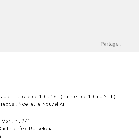
Partager:
i au dimanche de 10 à 18h (en été : de 10 h à 21 h).
 repos : Noël et le Nouvel An
 Maritim, 271
Castelldefels
Barcelona
e