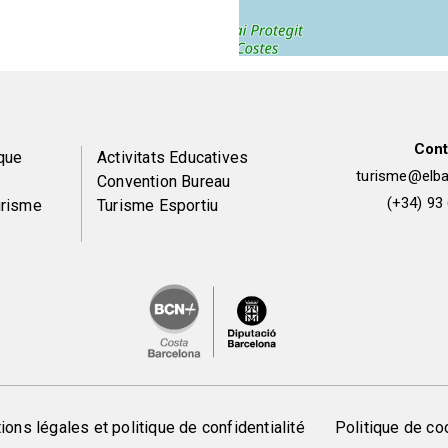
Cont
Peu
que
Activitats Educatives
turisme@elbai
Convention Bureau
de
(+34) 93
urisme
Turisme Esportiu
pàgina
2
ons légales et politique de confidentialité
Politique de co