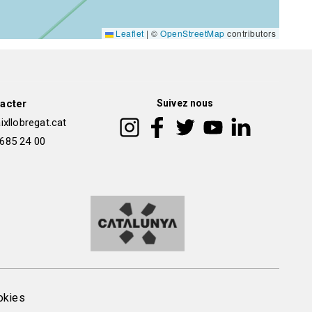
Leaflet
|
©
OpenStreetMap
contributors
acter
Suivez nous
xllobregat.cat
 685 24 00
okies