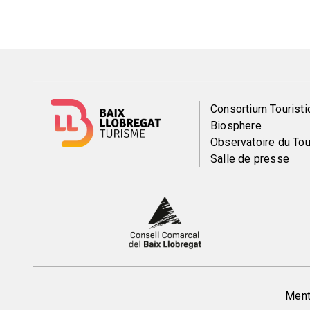
Menú
Consortium Touristi
Biosphere
del
Observatoire du To
Salle de presse
pie
Peu
Menti