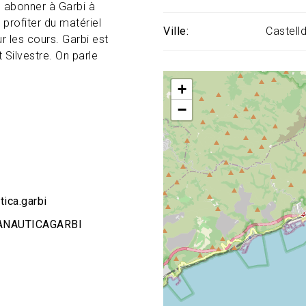
s abonner à Garbi à
 profiter du matériel
Ville
Castell
r les cours. Garbi est
t Silvestre. On parle
+
−
ica.garbi
OLANAUTICAGARBI