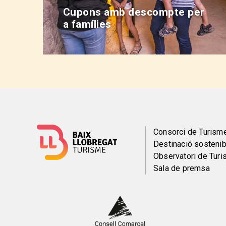
Cupons amb descompte per
a famílies
Menú
Consorci de Turism
Destinació sostenib
del
Observatori de Tur
Sala de premsa
pie