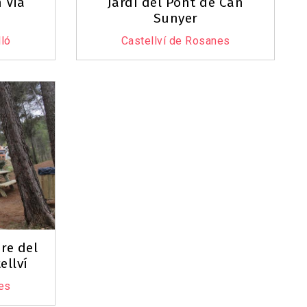
 Via
Jardí del Pont de Can
Sunyer
ló
Castellví de Rosanes
ure del
ellví
es