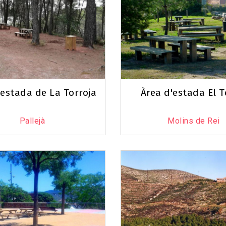
3
8
'estada de La Torroja
Àrea d'estada El T
2
Pallejà
Molins de Rei