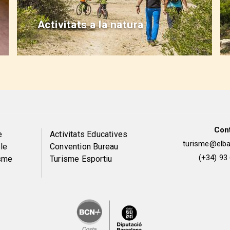
Activitats a la natura
Con
Peu
e
Activitats Educatives
turisme@elbai
le
Convention Bureau
de
(+34) 93
isme
Turisme Esportiu
pàgina
2