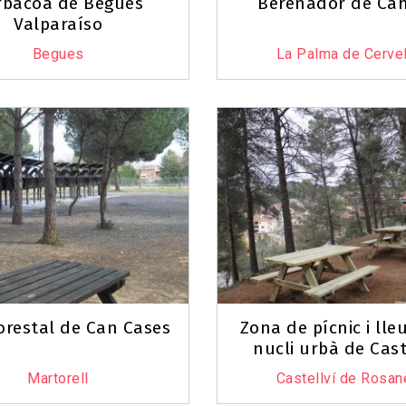
rbacoa de Begues
Berenador de Can
Valparaíso
Begues
La Palma de Cervel
orestal de Can Cases
Zona de pícnic i lle
nucli urbà de Cast
Martorell
Castellví de Rosan