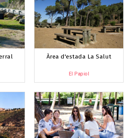
erral
Àrea d'estada La Salut
El Papiol
Leaflet
|
©
OpenStreetMap
contributors