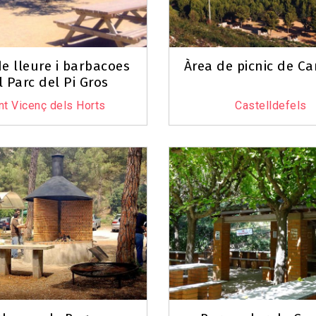
e lleure i barbacoes
Àrea de picnic de C
l Parc del Pi Gros
nt Vicenç dels Horts
Castelldefels