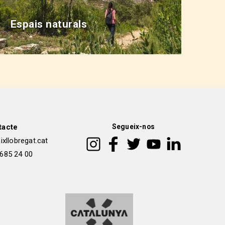
Espais naturals
tacte
Segueix-nos
xllobregat.cat
 685 24 00