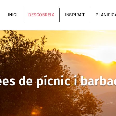
Vés
al
INICI
DESCOBREIX
INSPIRA'T
PLANIFIC
contingut
ees de pícnic i barba