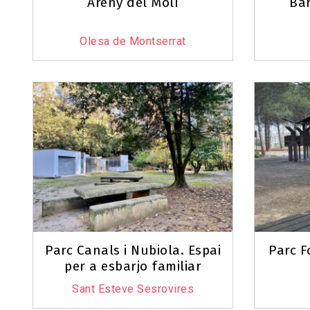
Areny del Molí
Ba
Olesa de Montserrat
Parc Canals i Nubiola. Espai
Parc F
per a esbarjo familiar
Sant Esteve Sesrovires