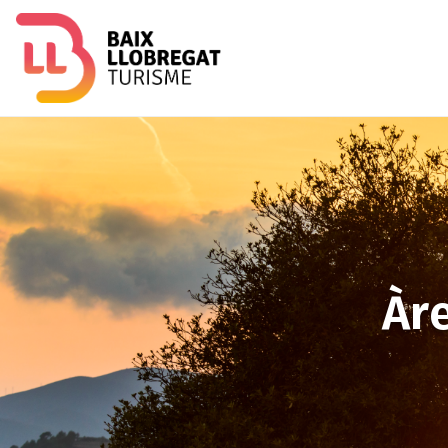
Imagen
Àr