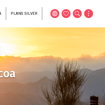
A
PLANS SILVER
coa