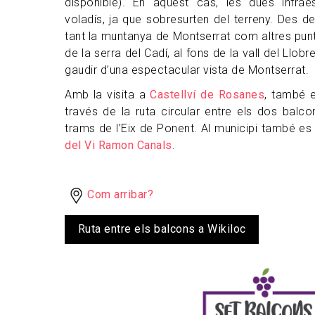
disponible). En aquest cas, les dues infra
voladís, ja que sobresurten del terreny. Des d
tant la muntanya de Montserrat com altres punts
de la serra del Cadí, al fons de la vall del Llob
gaudir d’una espectacular vista de Montserrat.
Amb la visita a
Castellví de Rosanes
, també e
través de la ruta circular entre els dos balc
trams de l’Eix de Ponent. Al municipi també es 
del Vi Ramon Canals
.
Com arribar?
Ruta entre els balcons a Wikiloc