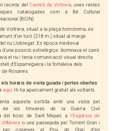
el recinte del
Castell de Voltrera
, unes restes
ògiques catalogades com a Bé Cultural
 Nacional (BCIN).
 de Voltrera, situat a la plaça homònima, es
amunt d’un turó (218 m.) situat al marge
del riu Llobregat. En època medieval
 d’una posició estratègica: dominava el camí
va el riu i tenia comunicació visual directa
tell d’Esparreguera i la fortalesa dels
ll de Rosanes.
els horaris de visita guiada i portes obertes
te
aquí
.
Hi ha aparcament gratuït als voltants.
nta aquesta sortida amb una visita pel
t de les trinxeres de la Guerra Civil
a del bosc de Sant Miquel, a
l’Església de
 d'Abrera
o una passejada pel Torrent Gran i
ar per conèixer el Pou de Glaç d’en