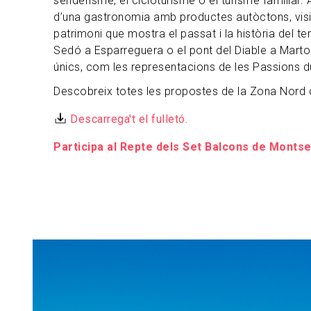
senderisme, el cicloturisme o el turisme familiar.
d’una gastronomia amb productes autòctons, visit
patrimoni que mostra el passat i la història del ter
Sedó a Esparreguera o el pont del Diable a Martor
únics, com les representacions de les Passions d
Descobreix totes les propostes de la Zona Nord 
Descarrega't el fulletó.
Participa al Repte dels Set Balcons de Montse
Imagen