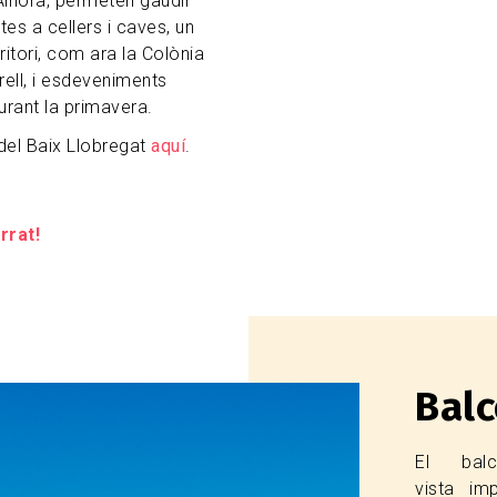
 Alhora, permeten gaudir
es a cellers i caves, un
ritori, com ara la Colònia
ell, i esdeveniments
urant la primavera.
del Baix Llobregat
aquí
.
rrat!
Balc
El bal
vista im