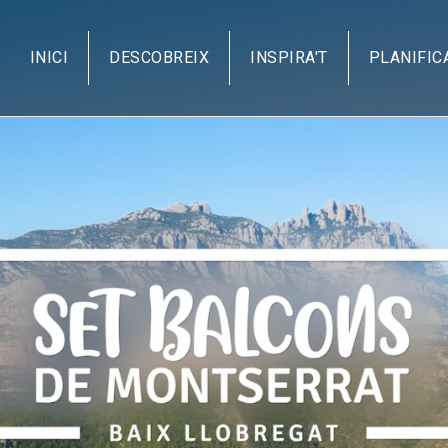
Vés
al
INICI
DESCOBREIX
INSPIRA'T
PLANIFIC
contingut