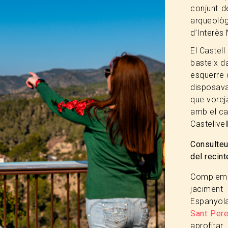
conjunt d
arqueol
d’Interès
El Castell
basteix d
esquerre 
disposava
que voreja
amb el cas
Castellve
Consulteu 
del recin
Compleme
jacimen
Espanyol
Sant Pere
aprofit