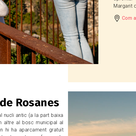
Margarit d
Com a
Imagen
 de Rosanes
 nucli antic (a la part baixa
 altre al bosc municipal al
n hi ha aparcament gratuït