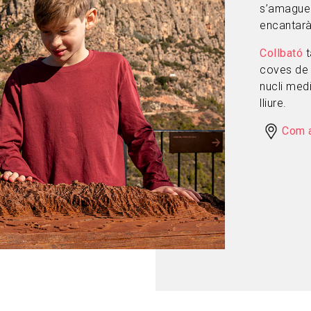
s’amaguen
encantarà
Collbató
coves de 
nucli medi
lliure.
Com a