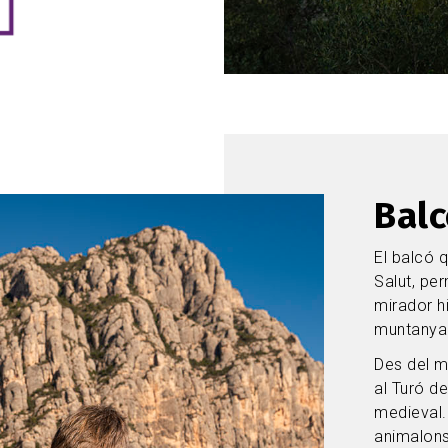
Balc
El balcó q
Salut, pe
mirador h
muntanya 
Des del mi
al Turó de
medieval.
animalons