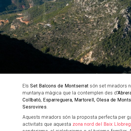
Els
Set Balcons de Montserrat
són set miradors n
muntanya màgica que la contemplen des d
’Abrer
Collbató, Esparreguera, Martorell, Olesa de Mont
Sesrovires
.
Aquests miradors són la proposta perfecta per gau
activitats que aquesta
zona nord del Baix Llobreg