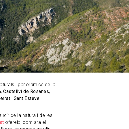
aturals i panoràmics de la
a, Castellví de Rosanes,
serrat
i
Sant Esteve
dir de la natura i de les
at
ofereix, com ara el