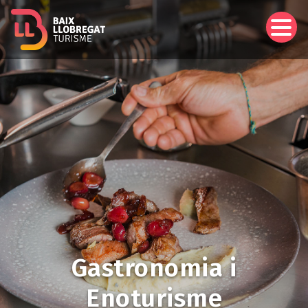
Vés
al
contingut
Gastronomia i
Enoturisme