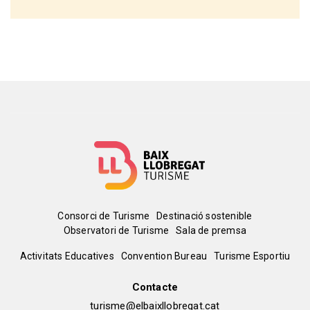
Menú
Consorci de Turisme
Destinació sostenible
Observatori de Turisme
Sala de premsa
del
Peu
Activitats Educatives
Convention Bureau
Turisme Esportiu
pie
de
Contacte
turisme@elbaixllobregat.cat