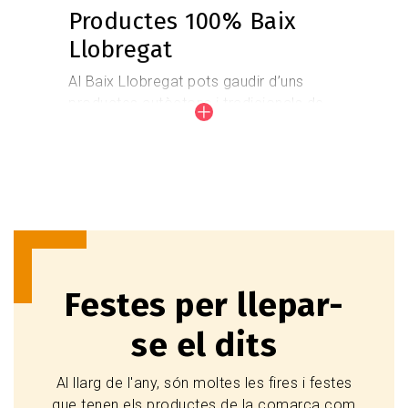
Productes 100% Baix
Llobregat
Al Baix Llobregat pots gaudir d’uns
productes autòctons i tradicionals de
merescuda reputació i prestigi.
S'elaboren artesanalment productes
d'arrel tradicional reconeguts per la
seva autenticitat i qualitat.
Coneix els productes autòctons
Festes per llepar-
se el dits
Al llarg de l'any, són moltes les fires i festes
que tenen els productes de la comarca com