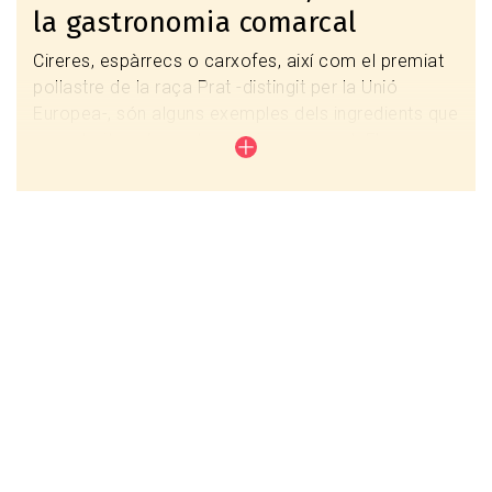
la gastronomia comarcal
Cireres, espàrrecs o carxofes, així com el premiat
pollastre de la raça Prat -distingit per la Unió
Europea-, són alguns exemples dels ingredients que
caracteritzen la gastronomia comarcal. Els
restauradors s’han basat en aquests productes
típics per configurar un catàleg de plats que fan de
la seva cuina un signe distintiu de qualitat.
Restaurants Sabors de l'Horta
Guia Restaurants Sabors de l'Horta
Altres restaurants