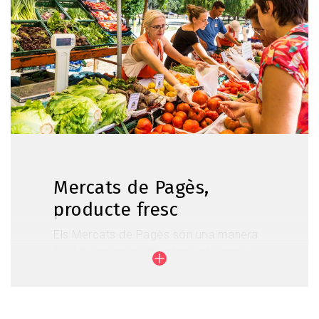
del
col·lectiu Sabors de l'Horta
elaboren amb els
productes del Parc Agrari del Baix Llobregat.
Troba els capítols aquí
Mercats de Pagès,
producte fresc
Els Mercats de Pagès són una manera
fàcil de comprar directament i sense
intermediaris el producte fresc del Parc
Agrari, de temporada i d’alta qualitat
que es conrea a la nostra comarca.