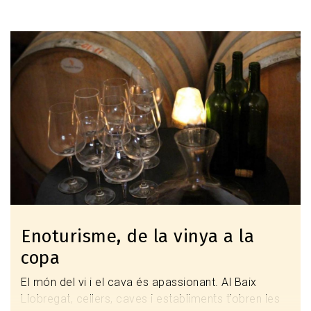
Mercats de pagès
Imagen
Enoturisme, de la vinya a la
copa
El món del vi i el cava és apassionant. Al Baix
Llobregat, cellers, caves i establiments t’obren les