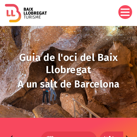
Vés
al
contingut
Imagen
Guia de l'oci del Baix
Llobregat
A un salt de Barcelona