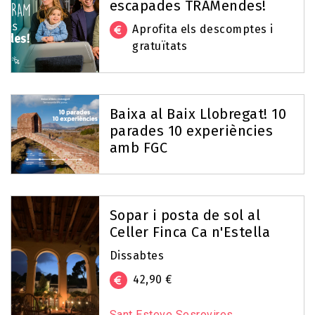
escapades TRAMendes!
Aprofita els descomptes i
gratuïtats
Baixa al Baix Llobregat! 10
parades 10 experiències
amb FGC
Sopar i posta de sol al
Celler Finca Ca n'Estella
Dissabtes
42,90 €
Sant Esteve Sesrovires