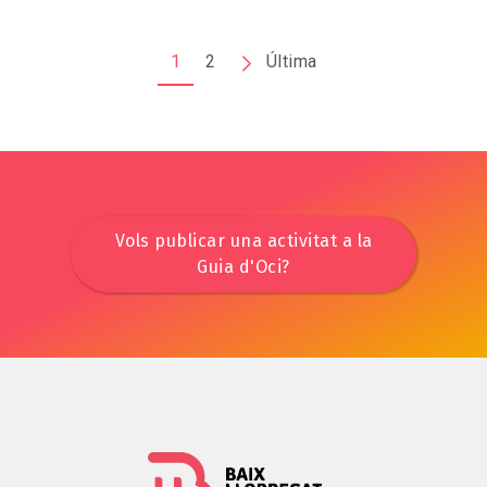
Paginació
1
2
Pàgina
Última
Última
següent
pàgina
Vols publicar una activitat a la
Guia d'Oci?