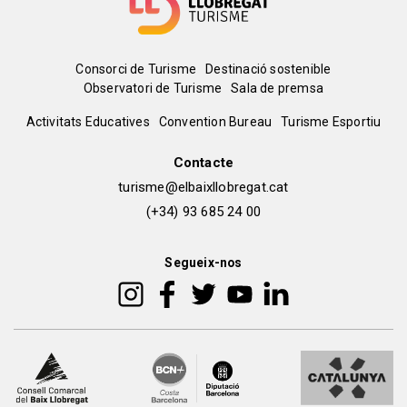
Menú
Consorci de Turisme
Destinació sostenible
Observatori de Turisme
Sala de premsa
del
Peu
Activitats Educatives
Convention Bureau
Turisme Esportiu
pie
de
Contacte
turisme@elbaixllobregat.cat
pàgina
(+34) 93 685 24 00
2
Segueix-nos