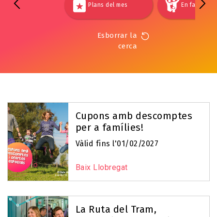
Plans del mes
En família
Esborrar la
cerca
Cupons amb descomptes
per a famílies!
Vàlid fins l'01/02/2027
Baix Llobregat
La Ruta del Tram,