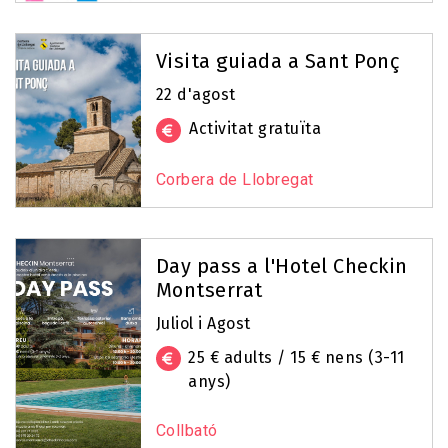
Visita guiada a Sant Ponç
22 d'agost
Activitat gratuïta
Corbera de Llobregat
Day pass a l'Hotel Checkin
Montserrat
Juliol i Agost
25 € adults / 15 € nens (3-11
anys)
Collbató