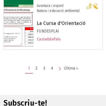
Aventura i esport
Natura i educació ambiental
La Cursa d'Orientació
FUNDESPLAI
Castelldefels
Pagination
1
2
3
4
Next
Última »
Last
page
page
Subscriu-te!