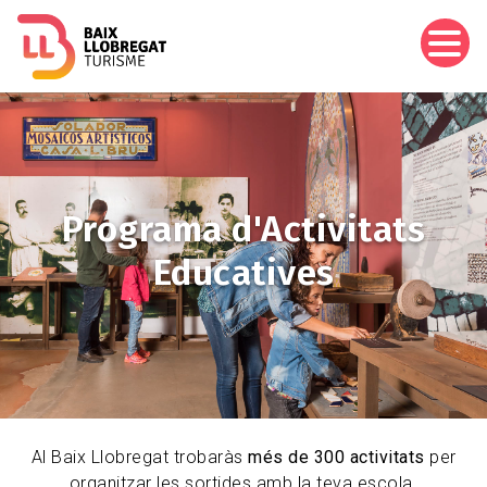
Skip
to
main
content
Image
Programa d'Activitats
Educatives
Al Baix Llobregat trobaràs
més de 300 activitats
per
organitzar les sortides amb la teva escola.