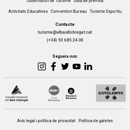
Observatori de Turisme
Sala de premsa
del
Peu
Activitats Educatives
Convention Bureau
Turisme Esportiu
pie
de
Contacte
turisme@elbaixllobregat.cat
pàgina
(+34) 93 685 24 00
2
Segueix-nos
Peu
Avís legal i política de privacitat
Política de galetes