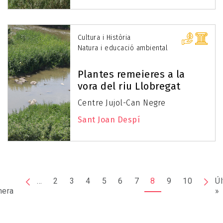
Cultura i Història
Natura i educació ambiental
Plantes remeieres a la
vora del riu Llobregat
Centre Jujol-Can Negre
Sant Joan Despí
Paginació
Pàgina
…
2
3
4
5
6
7
8
9
10
Pàgi
Úl
mera
Primera
anterior
segü
»
pàgina