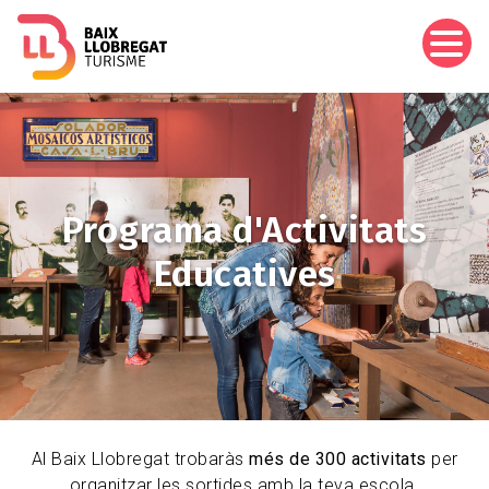
Vés
al
contingut
Imagen
Programa d'Activitats
Educatives
Al Baix Llobregat trobaràs
més de 300 activitats
per
organitzar les sortides amb la teva escola.