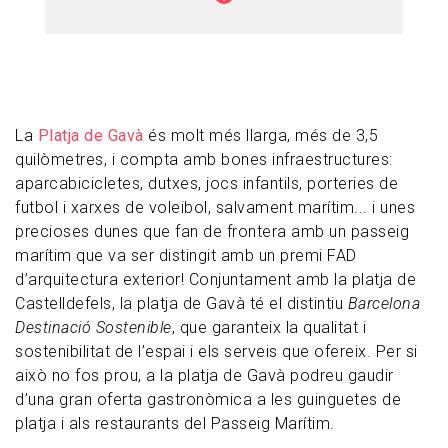
Murtra de Viladecans, trobem la Platja de
l’Estany. És una platja molt curteta (menys
de 300 metres), però que ofereix dutxes i
servei de salvament.
La
Platja de Gavà
és molt més llarga, més de 3,5
quilòmetres, i compta amb bones infraestructures:
aparcabicicletes, dutxes, jocs infantils, porteries de
futbol i xarxes de voleibol, salvament marítim... i unes
precioses dunes que fan de frontera amb un passeig
marítim que va ser distingit amb un premi FAD
d’arquitectura exterior! Conjuntament amb la platja de
Castelldefels, la platja de Gavà té el distintiu
Barcelona
Destinació Sostenible
, que garanteix la qualitat i
sostenibilitat de l’espai i els serveis que ofereix. Per si
això no fos prou, a la platja de Gavà podreu gaudir
d’una gran oferta gastronòmica a les guinguetes de
platja i als restaurants del Passeig Marítim.