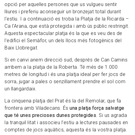
opció per aquelles persones que us vulgueu sentir
lliures i preferiu aconseguir un bronzejat total durant
l’estiu. I a continuació es troba la Platja de la Ricarda –
Ca l'Arana, que està protegida i amb ús públic restringit.
Aquesta espectacular platja és la que es veu des de
l’edifici el Semàfor, un dels llocs més fotogènics del
Baix Llobregat.
Si en canvi anem direcció sud, després de Can Camins
arribem a la platja de la Roberta. Té més de 1.000
metres de longitud i és una platja ideal per fer jocs de
sorra, jugar a pales o senzillament prendre el sol com
un llangardaix.
La cinquena platja del Prat és la del Remolar, que fa
frontera amb Viladecans. És
una platja força salvatge
que té unes precioses dunes protegides
. Si us agrada
la tranquil·litat i associeu l’estiu a lectures pausades en
comptes de jocs aquàtics, aquesta és la vostra platja.