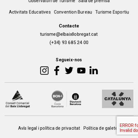
Observatori de Turisme
Sala de premsa
del
Peu
Activitats Educatives
Convention Bureau
Turisme Esportiu
pie
de
Contacte
turisme@elbaixllobregat.cat
pàgina
(+34) 93 685 24 00
2
Segueix-nos
Peu
Avís legal i política de privacitat
Política de galetes