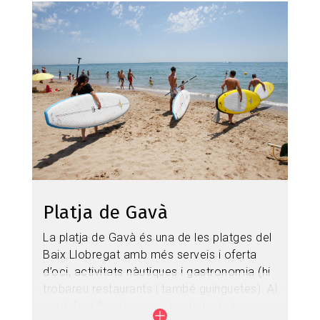
Imagen
Platja de Gavà
La platja de Gavà és una de les platges del
Baix Llobregat amb més serveis i oferta
d’oci, activitats nàutiques i gastronomia (hi
trobareu restaurants i també guinguetes). Al
nord, fent frontera amb la platja de La