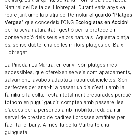
Natural del Delta del Llobregat. Durant varis anys va
rebre junt amb la platja del Remolar
el guardó “Platges
Verges”
que concedeix l’ONG
Ecologistas en Acción!
per la seva naturalitat i gestió per la protecció i
conservació dels seus valors naturals. Aquesta platja
és, sense dubte, una de les millors platges del Baix
Llobregat.
La Pineda i La Murtra, en canvi, són platges més
accessibles, que ofereixen serveis com aparcaments,
salvament, lavabos adaptats i aparcabicicletes. Són
perfectes per anar-hi a passar un dia d’estiu amb la
família o la colla, i estan totalment preparades perquè
tothom en pugui gaudir: compten amb passarel·les
d'accés per a persones amb mobilitat reduïda i un
servei de préstec de cadires i crosses amfíbies per
facilitar el bany. A més, la de la Murtra té una
guingueta.