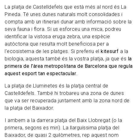
activitats aquàtiques i nàutiques. S
ón ideals
La platja de Castelldefels que està més al nord és La
per anar a passar el dia sencer amb amics
Pineda. Té unes dunes naturals molt consolidades i
o família
, tal com fan alguns jugadors del
compta amb un itinerari dunar amb informació sobre la
Barça que viuen per la zona i que s’hi
seva fauna i flora. Si us esforceu una mica, podreu
deixen veure sovint.
identificar la vistosa eruga zebra, una espècie
autòctona que resulta molt beneficiosa per a
l’ecosistema de les platges. Si preferiu el
kitesurf
a la
biologia, aquesta també és la vostra platja, ja que és
la
primera de l’àrea metropolitana de Barcelona que regula
aquest esport tan espectacular
.
La platja de Lluminetes és la platja central de
Castelldefels. També hi trobareu una zona de dunes
que va ser recuperada juntament amb la zona nord de
la platja del Baixador.
I arribem a la darrera platja del Baix Llobregat (o la
primera, segons es miri). La llarguíssima platja del
Baixador, de quasi 2 quilòmetres, rep aquest nom