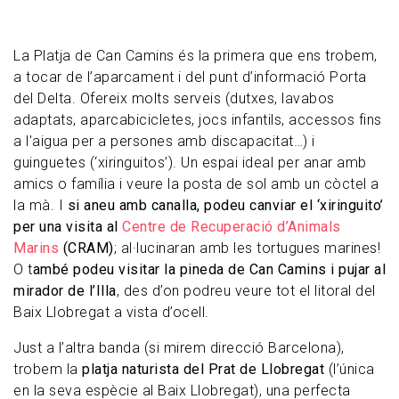
naturals del Baix Llobregat.
La Platja de Can Camins és la primera que ens trobem,
a tocar de l’aparcament i del punt d’informació Porta
del Delta. Ofereix molts serveis (dutxes, lavabos
adaptats, aparcabicicletes, jocs infantils, accessos fins
a l'aigua per a persones amb discapacitat…) i
guinguetes (‘xiringuitos’). Un espai ideal per anar amb
amics o família i veure la posta de sol amb un còctel a
la mà. I
si aneu amb canalla, podeu canviar el ‘xiringuito’
per una visita al
Centre de Recuperació d’Animals
Marins
(CRAM)
; al·lucinaran amb les tortugues marines!
O t
ambé podeu visitar la pineda de Can Camins i pujar al
mirador de l’Illa
, des d’on podreu veure tot el litoral del
Baix Llobregat a vista d’ocell.
Just a l’altra banda (si mirem direcció Barcelona),
trobem la
platja naturista del Prat de Llobregat
(l’única
en la seva espècie al Baix Llobregat), una perfecta