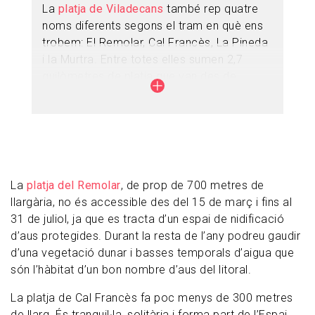
La
platja de Viladecans
també rep quatre
noms diferents segons el tram en què ens
trobem: El Remolar, Cal Francès, La Pineda
i la Murtra. Entre totes elles sumen 2,7
quilòmetres de platja que van des de
l’estany del Remolar fins a l'estany de la
Murtra.
La
platja del Remolar
, de prop de 700 metres de
llargària, no és accessible des del 15 de març i fins al
31 de juliol, ja que es tracta d’un espai de nidificació
d’aus protegides. Durant la resta de l’any podreu gaudir
d’una vegetació dunar i basses temporals d’aigua que
són l’hàbitat d’un bon nombre d’aus del litoral.
La platja de Cal Francès fa poc menys de 300 metres
de llarg. És tranquil·la, solitària i forma part de l’Espai