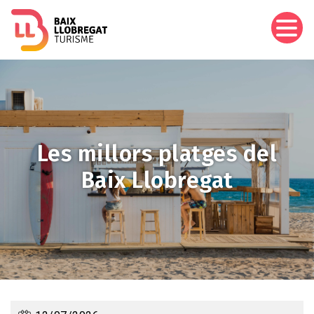
Vés
al
contingut
Les millors platges del
Baix Llobregat