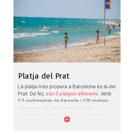
Platja del Prat
La platja més propera a Barcelona és la del
Prat. De fet,
són 5 platges diferents
. Amb
5,5 quilòmetres de llargada i 100 metres
d’amplada (la més ampla del Baix
Llobregat), la platja del Prat s’estén des de
la desembocadura del riu Llobregat fins a
l’estany del Remolar, una de les joies