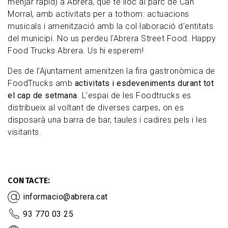
menjar ràpid) a Abrera, que té lloc al parc de Can
Morral, amb activitats per a tothom: actuacions
musicals i amenització amb la col·laboració d'entitats
del municipi. No us perdeu l'Abrera Street Food. Happy
Food Trucks Abrera. Us hi esperem!
Des de l’Ajuntament amenitzen la fira gastronòmica de
FoodTrucks amb
activitats i esdeveniments durant tot
el cap de setmana
. L’espai de les Foodtrucks es
distribueix al voltant de diverses carpes, on es
disposarà una barra de bar, taules i cadires pels i les
visitants.
CONTACTE
informacio@abrera.cat
93 770 03 25