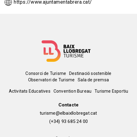
https://www.ajuntamentabrera.cat/
Menú
Consorci de Turisme
Destinació sostenible
Observatori de Turisme
Sala de premsa
del
Peu
Activitats Educatives
Convention Bureau
Turisme Esportiu
pie
de
Contacte
turisme@elbaixllobregat.cat
pàgina
(+34) 93 685 24 00
2