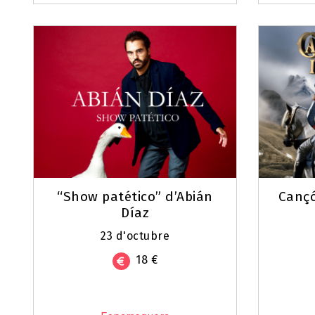
“Show patético” d’Abián
Cançó
Díaz
23 d'octubre
18 €