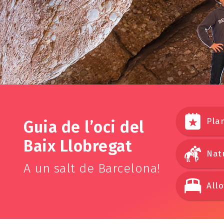
Pla
Guia de l’oci del
Baix Llobregat
Natu
A un salt de Barcelona!
All