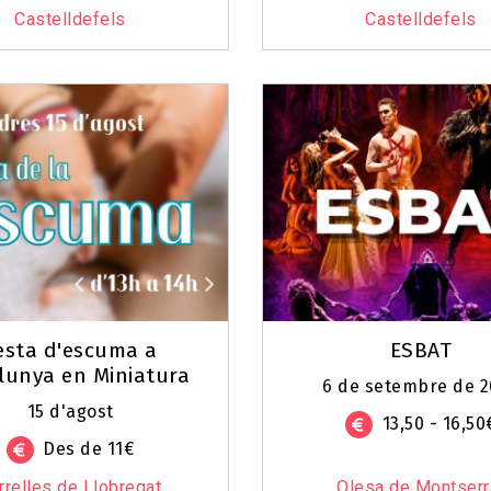
Castelldefels
Castelldefels
esta d'escuma a
ESBAT
lunya en Miniatura
6 de setembre de 
15 d'agost
13,50 - 16,50
Des de 11€
rrelles de Llobregat
Olesa de Montserr