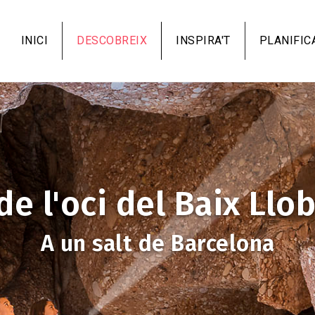
Vés
al
INICI
DESCOBREIX
INSPIRA'T
PLANIFIC
contingut
de l'oci del Baix Llo
A un salt de Barcelona