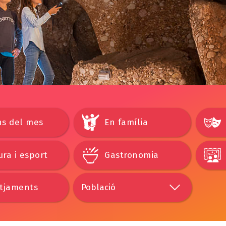
ns del mes
En família
ra i esport
Gastronomia
otjaments