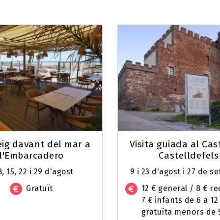
eig davant del mar a
Visita guiada al Cas
l'Embarcadero
Castelldefels
8, 15, 22 i 29 d'agost
9 i 23 d'agost i 27 de 
Gratuït
12 € general / 8 € r
7 € infants de 6 a 12
gratuïta menors de 