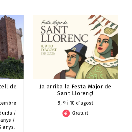
tell de
Ja arriba la Festa Major de
Sant Llorenç!
setembre
8, 9 i 10 d'agost
eduïda /
Gratuït
 anys /
5 anys.