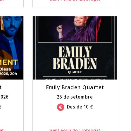
t
Emily Braden Quartet
2026
25 de setembre
€
Des de 10 €
at
Sant Feliu de Llobregat