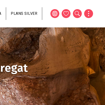
A
PLANS SILVER
bregat