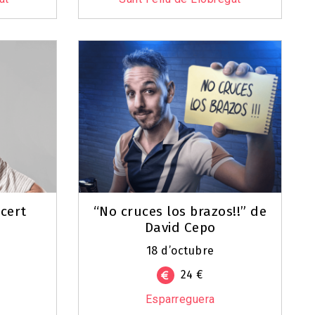
cert
“No cruces los brazos!!” de
David Cepo
18 d’octubre
24 €
Esparreguera