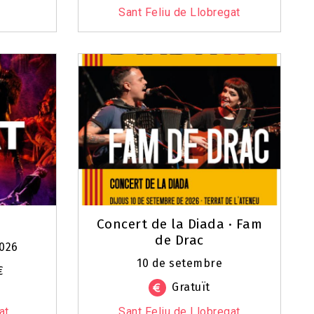
Sant Feliu de Llobregat
Concert de la Diada · Fam
de Drac
2026
10 de setembre
€
Gratuït
at
Sant Feliu de Llobregat