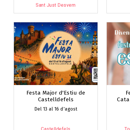
Sant Just Desvern
Festa Major d'Estiu de
F
Castelldefels
Cata
Del 13 al 16 d'agost
Castelldefels
To