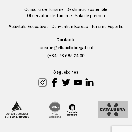
Menú
Consorci de Turisme
Destinació sostenible
Observatori de Turisme
Sala de premsa
del
Peu
Activitats Educatives
Convention Bureau
Turisme Esportiu
pie
de
Contacte
turisme@elbaixllobregat.cat
pàgina
(+34) 93 685 24 00
2
Segueix-nos