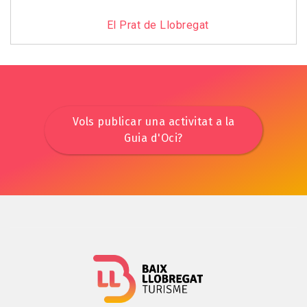
El Prat de Llobregat
Vols publicar una activitat a la
Guia d'Oci?