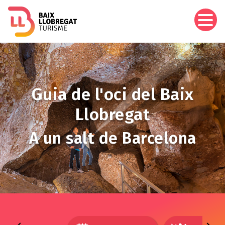
Vés
al
contingut
Imagen
Guia de l'oci del Baix
Llobregat
A un salt de Barcelona