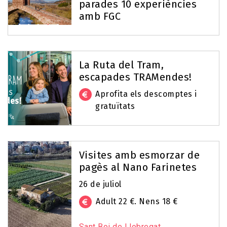
parades 10 experiències
amb FGC
La Ruta del Tram,
escapades TRAMendes!
Aprofita els descomptes i
gratuïtats
Visites amb esmorzar de
pagès al Nano Farinetes
26 de juliol
Adult 22 €. Nens 18 €
Sant Boi de Llobregat