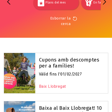
Plans del mes
En família
Esborrar la
cerca
Cupons amb descomptes
per a famílies!
Vàlid fins l'01/02/2027
Baix Llobregat
Baixa al Baix Llobregat! 10