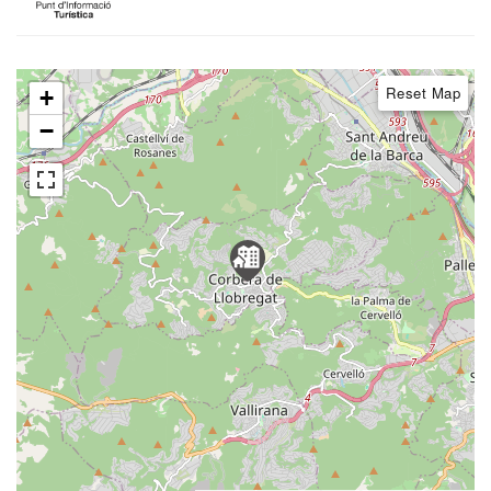
Reset Map
+
−