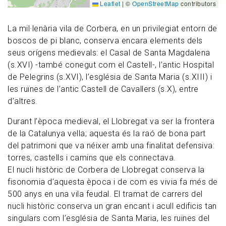
Leaflet
|
©
OpenStreetMap
contributors
La mil·lenària vila de Corbera, en un privilegiat entorn de
boscos de pi blanc, conserva encara elements dels
seus orígens medievals: el Casal de Santa Magdalena
(s.XVI) -també conegut com el Castell-, l’antic Hospital
de Pelegrins (s.XVI), l’església de Santa Maria (s.XIII) i
les ruïnes de l’antic Castell de Cavallers (s.X), entre
d’altres.
Durant l’època medieval, el Llobregat va ser la frontera
de la Catalunya vella; aquesta és la raó de bona part
del patrimoni que va néixer amb una finalitat defensiva:
torres, castells i camins que els connectava.
El nucli històric de Corbera de Llobregat conserva la
fisonomia d’aquesta època i de com es vivia fa més de
500 anys en una vila feudal. El tramat de carrers del
nucli històric conserva un gran encant i acull edificis tan
singulars com l’església de Santa Maria, les ruïnes del