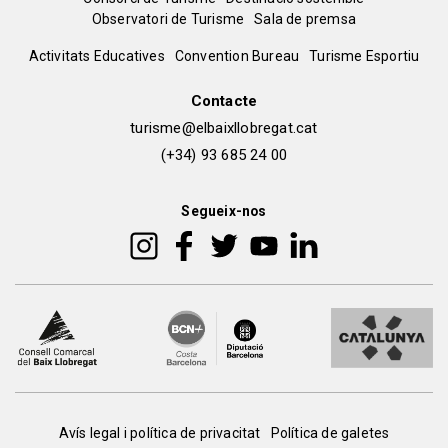
Menú
Observatori de Turisme
Sala de premsa
del
Peu
Activitats Educatives
Convention Bureau
Turisme Esportiu
pie
de
Contacte
turisme@elbaixllobregat.cat
pàgina
(+34) 93 685 24 00
2
Segueix-nos
Peu
Avís legal i política de privacitat
Política de galetes