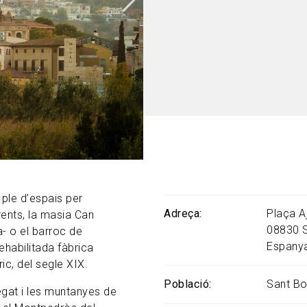
 ple d’espais per
Adreça
Plaça A
ents, la masia Can
08830
- o el barroc de
Espany
rehabilitada fàbrica
ic, del segle XIX.
Població
Sant Bo
regat i les muntanyes de