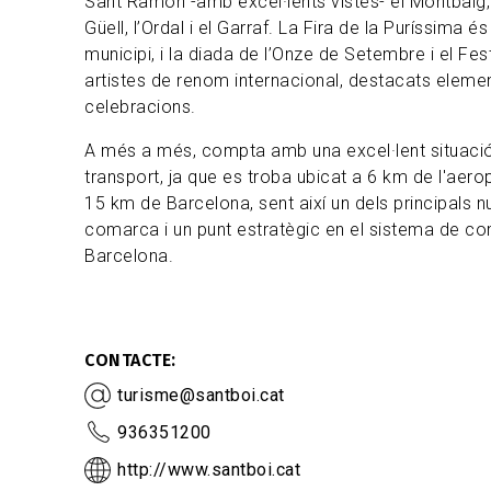
Sant Ramon -amb excel·lents vistes- el Montbaig,
Güell, l’Ordal i el Garraf. La Fira de la Puríssima és
municipi, i la diada de l’Onze de Setembre i el Fes
artistes de renom internacional, destacats elemen
celebracions.
A més a més, compta amb una excel·lent situació
transport, ja que es troba ubicat a 6 km de l'aerop
15 km de Barcelona, sent així un dels principals n
comarca i un punt estratègic en el sistema de c
Barcelona.
CONTACTE
turisme@santboi.cat
936351200
http://www.santboi.cat