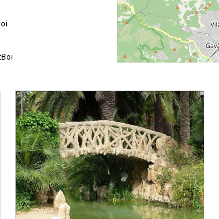
oi
tBoi