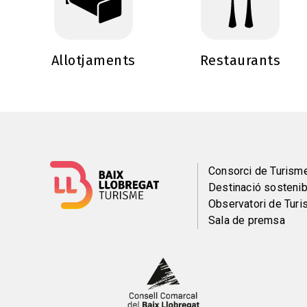
Allotjaments
Restaurants
Menú
Consorci de Turism
Destinació sostenib
del
Observatori de Tur
Sala de premsa
pie