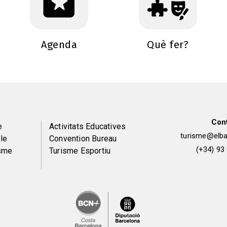
Agenda
Què fer?
Con
Peu
e
Activitats Educatives
turisme@elbai
le
Convention Bureau
de
(+34) 93
isme
Turisme Esportiu
pàgina
2