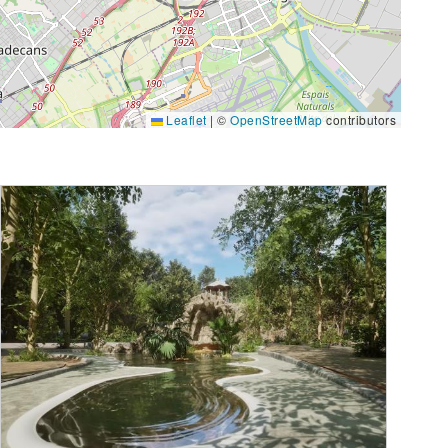
Leaflet
|
©
OpenStreetMap
contributors