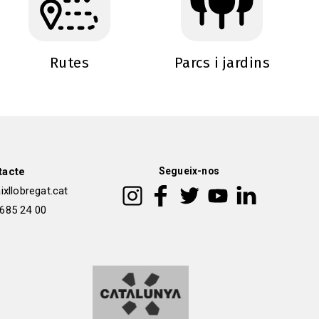
Rutes
Parcs i jardins
tacte
Segueix-nos
xllobregat.cat
 685 24 00