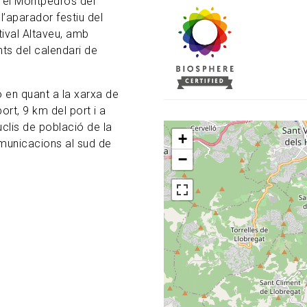
 el Montpedròs del
 l’aparador festiu del
tival Altaveu, amb
ts del calendari de
 en quant a la xarxa de
ort, 9 km del port i a
uclis de població de la
+
omunicacions al sud de
−