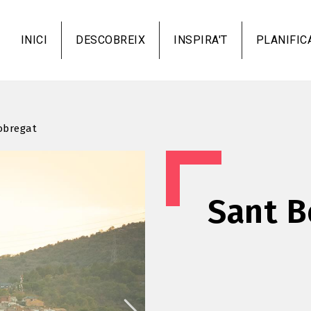
Vés
al
INICI
DESCOBREIX
INSPIRA'T
PLANIFIC
contingut
obregat
Sant B