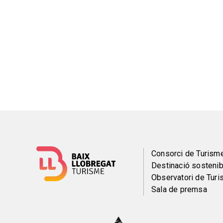
Menú
Consorci de Turism
Destinació sostenib
del
Observatori de Tur
Sala de premsa
pie