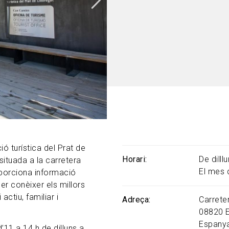
ó turística del Prat de
Horari
De dill
situada a la carretera
El mes 
oporciona informació
per conèixer els millors
 actiu, familiar i
Adreça
Carreter
08820
Espany
’11 a 14 h de dilluns a