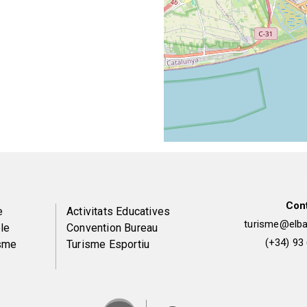
Con
Peu
e
Activitats Educatives
turisme@elbai
le
Convention Bureau
de
(+34) 93
isme
Turisme Esportiu
pàgina