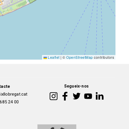
Leaflet
|
©
OpenStreetMap
contributors
tacte
Segueix-nos
xllobregat.cat
 685 24 00