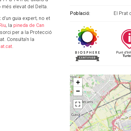
ó més elevat del Delta.
Població
El Prat
 d’un guia expert, no et
Riu
, la
pineda de Can
orci per a la Protecció
at. Consulta’n la
at.cat
.
+
−