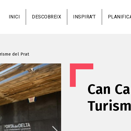
Vés
al
INICI
DESCOBREIX
INSPIRA'T
PLANIFIC
contingut
risme del Prat
Can Ca
Turism