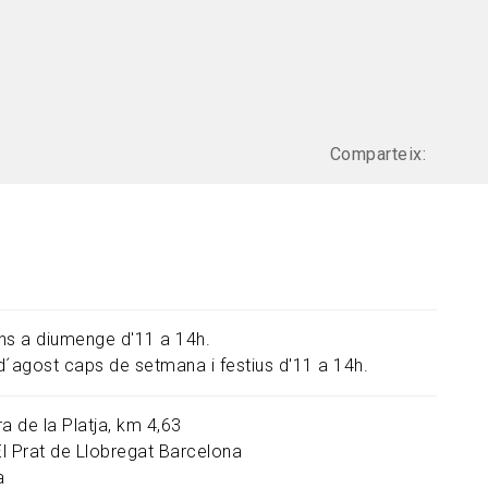
Comparteix:
luns a diumenge d'11 a 14h.
d´agost caps de setmana i festius d'11 a 14h.
a de la Platja, km 4,63
El Prat de Llobregat
Barcelona
a