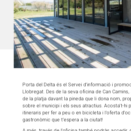
Porta del Delta és el Servei d’informació i promoci
Llobregat. Des de la seva oficina de Can Camins, 
de la platja davant la pineda que li dona nom, pr
sobre el municipi i els seus atractius. Acosta’t-hi 
itineraris per fer a peu o en bicicleta i l’oferta d’oci
gastronòmic que t’espera a la ciutat!
A més, través de l’oficina també podràs accedir, d