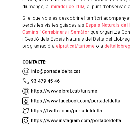
diumenge, al
mirador de l’Illa
, el punt d’observaci
Si el que vols es descobrir el territori acompanyat
perdis les visites guiades als
Espais Naturals del 
Camins
i
Carrabiners i Semàfor
que organitza Cons
i Gestió dels Espais Naturals del Delta del Llobreg
programació a
elprat.cat/turisme
o a
deltallobreg
CONTACTE
info@portadeldelta.cat
93 479 45 46
https://www.elprat.cat/turisme
https://www.facebook.com/portadeldelta
https://twitter.com/portadeldelta
https://www.instagram.com/portadeldelta