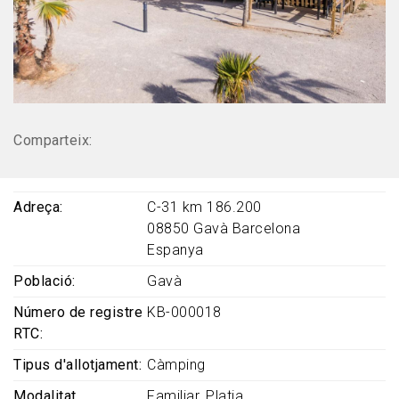
Comparteix:
Adreça
C-31 km 186.200
08850
Gavà
Barcelona
Espanya
Població
Gavà
Número de registre
KB-000018
RTC
Tipus d'allotjament
Càmping
Modalitat
Familiar
Platja