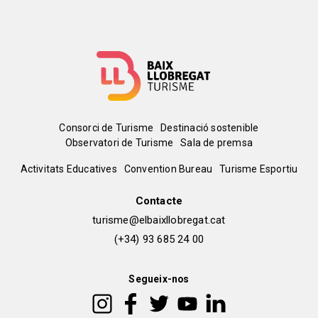
Menú
Consorci de Turisme
Destinació sostenible
Observatori de Turisme
Sala de premsa
del
Peu
Activitats Educatives
Convention Bureau
Turisme Esportiu
pie
de
Contacte
turisme@elbaixllobregat.cat
pàgina
(+34) 93 685 24 00
2
Segueix-nos