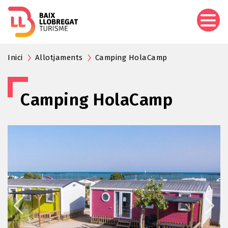
Vés
al
contingut
Inici
Allotjaments
Camping HolaCamp
Camping HolaCamp