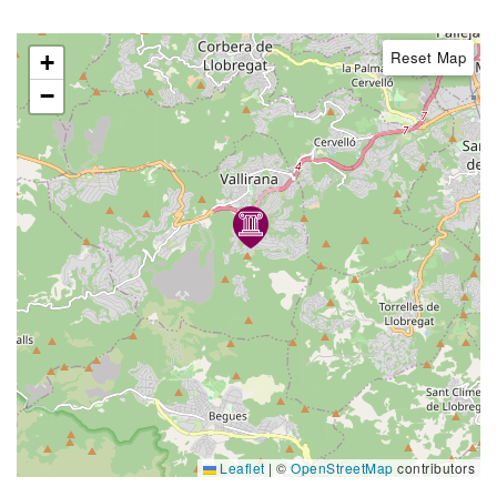
Reset Map
+
−
Leaflet
|
©
OpenStreetMap
contributors