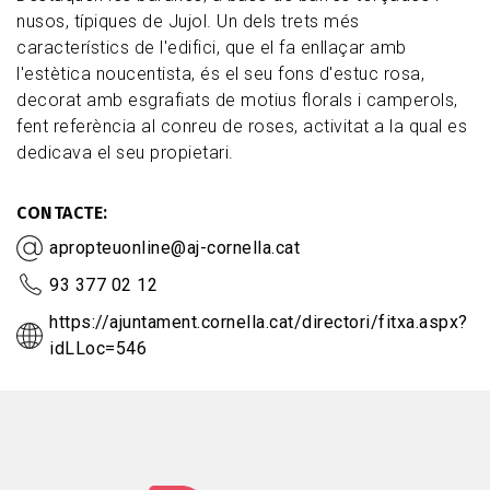
nusos, típiques de Jujol. Un dels trets més
característics de l'edifici, que el fa enllaçar amb
l'estètica noucentista, és el seu fons d'estuc rosa,
decorat amb esgrafiats de motius florals i camperols,
fent referència al conreu de roses, activitat a la qual es
dedicava el seu propietari.
CONTACTE
apropteuonline@aj-cornella.cat
93 377 02 12
https://ajuntament.cornella.cat/directori/fitxa.aspx?
idLLoc=546