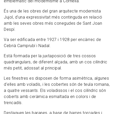
emblemàtic del modernisme a Cornellà.
És una de les obres del gran arquitecte modernista
Jujol, d'una expressivitat més continguda en relació
amb les seves obres més conegudes de Sant Joan
Despí.
Va ser edificada entre 1927 i 1928 per encàrrec de
Cebrià Camprubí i Nadal.
Està formada per la juxtaposició de tres cossos
quadrangulars, de diferent alçada, amb un cos cilíndric
més petit, adossat al principal.
Les finestres es disposen de forma asimètrica, algunes
d'elles amb voladís, i les cobertes són de teula romana,
a quatre vessants. Els voladissos i el cos cilíndric són
coberts amb ceràmica esmaltada en colors i de
trencadís.
Destaquen les baranes, a base de barres torçades i