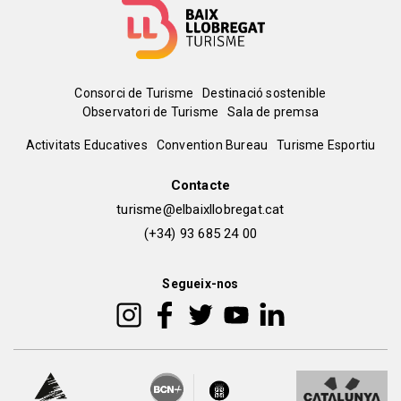
Menú
Consorci de Turisme
Destinació sostenible
Observatori de Turisme
Sala de premsa
del
Peu
Activitats Educatives
Convention Bureau
Turisme Esportiu
pie
de
Contacte
turisme@elbaixllobregat.cat
pàgina
(+34) 93 685 24 00
2
Segueix-nos