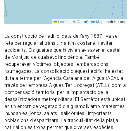
Leaflet
|
©
OpenStreetMap
contributors
La construcció de l'edifici data de l’any 1887 i va ser
feta per regular el trànsit marítim costaner i evitar
accidents. Els guaites que hi vivien avisaven el castell
de Montjuïc de qualsevol incidència. També
recuperaven víctimes, objectes i embarcacions
naufragades. La consolidació d’aquest edifici ha estat
duta a terme per l'Agència Catalana de l'Aigua (ACA), a
través de l’empresa Aigües Ter Llobregat (ATLL), com a
compensació territorial per la implantació de la
dessalinitzadora metropolitana. El Semàfor està ubicat
en un entorn de vegetació d’aiguamoll, amb maresmes
inundables, joncs, salats i salicòrnies i importants
poblacions d’espartinars. La tranquil•litat de la platja
natural on es troba permet que diverses espècies