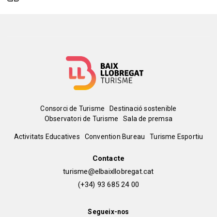
Menú
Consorci de Turisme
Destinació sostenible
Observatori de Turisme
Sala de premsa
del
Peu
Activitats Educatives
Convention Bureau
Turisme Esportiu
pie
de
Contacte
turisme@elbaixllobregat.cat
pàgina
(+34) 93 685 24 00
2
Segueix-nos