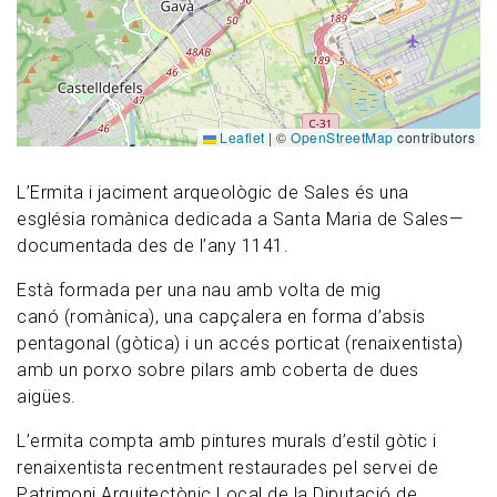
Leaflet
|
©
OpenStreetMap
contributors
L’Ermita i jaciment arqueològic de Sales és una
església romànica dedicada a Santa Maria de Sales—
documentada des de l’any 1141.
Està formada per una nau amb volta de mig
canó (romànica), una capçalera en forma d’absis
pentagonal (gòtica) i un accés porticat (renaixentista)
amb un porxo sobre pilars amb coberta de dues
aigües.
L’ermita compta amb pintures murals d’estil gòtic i
renaixentista recentment restaurades pel servei de
Patrimoni Arquitectònic Local de la Diputació de