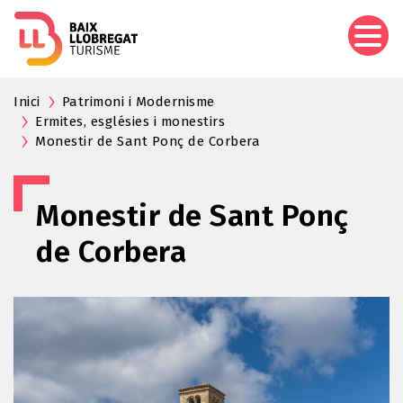
Vés
al
contingut
Inici
Patrimoni i Modernisme
Ermites, esglésies i monestirs
Monestir de Sant Ponç de Corbera
Monestir de Sant Ponç
de Corbera