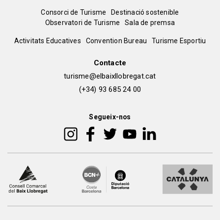
Menú
Consorci de Turisme
Destinació sostenible
Observatori de Turisme
Sala de premsa
del
Peu
Activitats Educatives
Convention Bureau
Turisme Esportiu
pie
de
Contacte
turisme@elbaixllobregat.cat
pàgina
(+34) 93 685 24 00
2
Segueix-nos