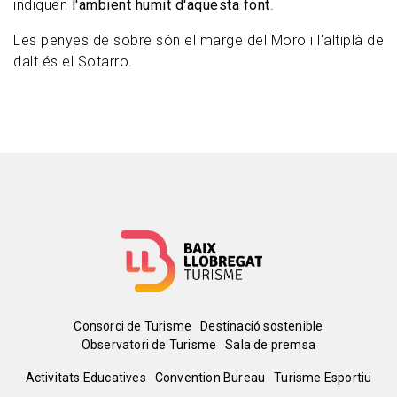
indiquen
l'ambient humit d'aquesta font
.
Les penyes de sobre són el marge del Moro i l'altiplà de
dalt és el Sotarro.
Menú
Consorci de Turisme
Destinació sostenible
Observatori de Turisme
Sala de premsa
del
Peu
Activitats Educatives
Convention Bureau
Turisme Esportiu