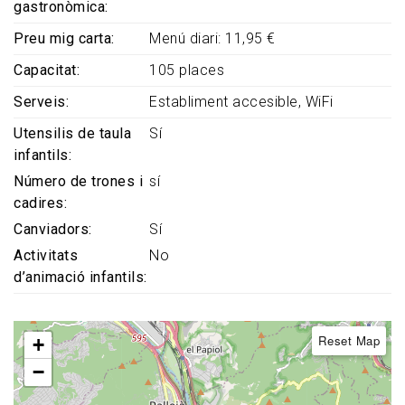
gastronòmica
Preu mig carta
Menú diari: 11,95 €
Capacitat
105 places
Serveis
Establiment accesible
WiFi
Utensilis de taula
Sí
infantils
Número de trones i
sí
cadires
Canviadors
Sí
Activitats
No
d’animació infantils
Reset Map
+
−