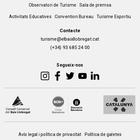
Menú
Observatori de Turisme
Sala de premsa
del
Peu
Activitats Educatives
Convention Bureau
Turisme Esportiu
pie
de
Contacte
turisme@elbaixllobregat.cat
pàgina
(+34) 93 685 24 00
2
Segueix-nos
Peu
Avís legal i política de privacitat
Política de galetes