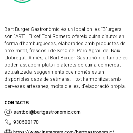
Bart Burger Gastronòmic és un local on les "B"urgers
són "ART". El xef Toni Romero ofereix cuina d'autor en
forma d'hamburgueses, elaborades amb productes de
proximitat, frescos i de Km0 del Parc Agrari del Baix
Llobregat. A més, al Bart Burger Gastronòmic també es
poden assaborir plats i platerets de cuina de mercat
actualitzada, suggeriments que només estan
disponibles caps de setmana. I tot harmonitzat amb
cerveses artesanes, molts d'elles, d'elaboració pròpia.
CONTACTE
santboi@bartgastronomic.com
930500170
https://www.instagram.com/bartgastronomic/