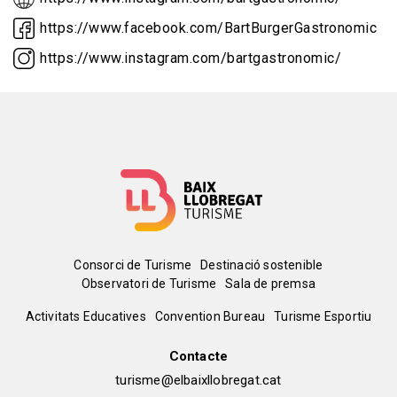
https://www.facebook.com/BartBurgerGastronomic
https://www.instagram.com/bartgastronomic/
Menú
Consorci de Turisme
Destinació sostenible
Observatori de Turisme
Sala de premsa
del
Peu
Activitats Educatives
Convention Bureau
Turisme Esportiu
pie
de
Contacte
turisme@elbaixllobregat.cat