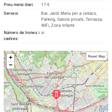
Preu menú diari
17 €
Serveis
Bar
Jardí
Menú per a celíacs
Pàrking
Salons privats
Terrassa
WiFi
Zona Infantil
Número de trones i
si
cadires
Reset Map
+
−