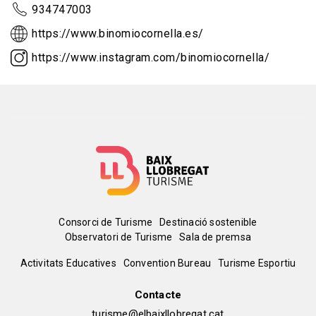
934747003
https://www.binomiocornella.es/
https://www.instagram.com/binomiocornella/
Menú
Consorci de Turisme
Destinació sostenible
Observatori de Turisme
Sala de premsa
del
Peu
Activitats Educatives
Convention Bureau
Turisme Esportiu
pie
de
Contacte
turisme@elbaixllobregat.cat