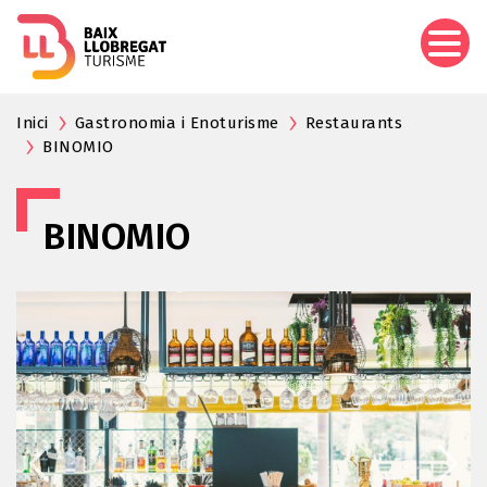
Vés
al
contingut
Inici
Gastronomia i Enoturisme
Restaurants
BINOMIO
BINOMIO