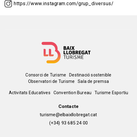
https://www.instagram.com/grup_diversus/
Menú
Consorci de Turisme
Destinació sostenible
Observatori de Turisme
Sala de premsa
del
Peu
Activitats Educatives
Convention Bureau
Turisme Esportiu
pie
de
Contacte
turisme@elbaixllobregat.cat
pàgina
(+34) 93 685 24 00
2