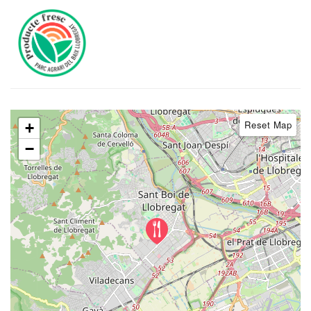
Reset Map
+
−