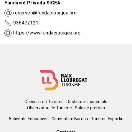
Fundació Privada SIGEA
reserves@fundaciosigea.org
936472121
https://www.fundaciosigea.org
Menú
Consorci de Turisme
Destinació sostenible
Observatori de Turisme
Sala de premsa
del
Peu
Activitats Educatives
Convention Bureau
Turisme Esportiu
pie