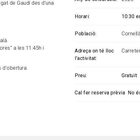
legat de Gaudí des d’una
Horari
10:30 en
Població
Cornell
alà.
res" a les 11:45h i
Adreça on té lloc
Carrete
l'activitat
 d'obertura.
Preu
Gratuït
Cal fer reserva prèvia
No é