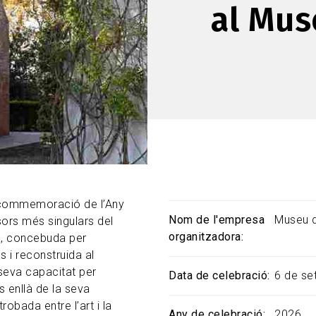
al Mus
a commemoració de l’Any
Nom de l'empresa
Museu d
ors més singulars del
organitzadora
a, concebuda per
s i reconstruida al
seva capacitat per
Data de celebració
6 de se
s enllà de la seva
obada entre l’art i la
Any de celebració
2026