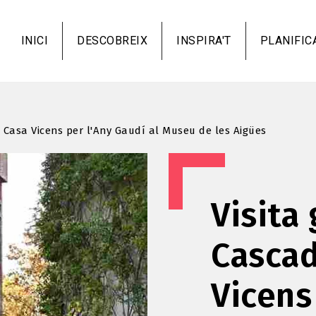
Vés
al
INICI
DESCOBREIX
INSPIRA'T
PLANIFIC
contingut
a Casa Vicens per l'Any Gaudí al Museu de les Aigües
Visita 
Cascad
Vicens