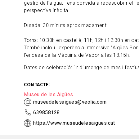
gestió de l’aigua, i ens convida a redescobrir el l
perspectiva inèdita.
Durada: 30 minuts aproximadament
Torns: 10:30h en castellà, 11h, 12h i 12:30h en cat
També inclou l'experència immersiva "Aigües Sono
l'encesa de la Màquina de Vapor a les 13:15h.
Dates de celebració: 1r diumenge de mes i festius
CONTACTE
Museu de les Aigües
museudelesaigues@veolia.com
639858128
https://www.museudelesaigues.cat