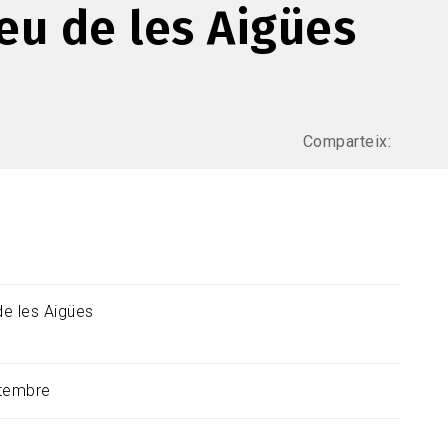
eu de les Aigües
Comparteix:
e les Aigües
tembre