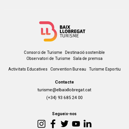
Menú
Consorci de Turisme
Destinació sostenible
Observatori de Turisme
Sala de premsa
del
Peu
Activitats Educatives
Convention Bureau
Turisme Esportiu
pie
de
Contacte
turisme@elbaixllobregat.cat
pàgina
(+34) 93 685 24 00
2
Segueix-nos