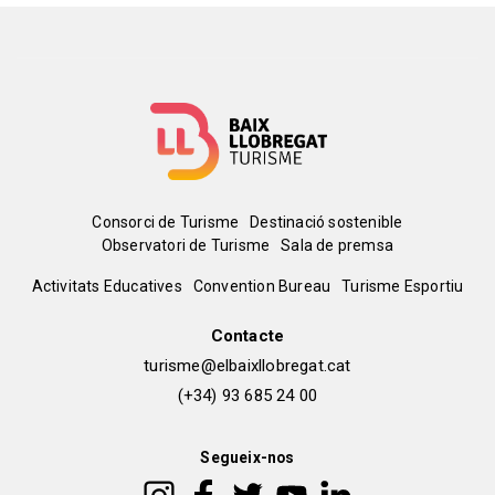
Menú
Consorci de Turisme
Destinació sostenible
Observatori de Turisme
Sala de premsa
del
Peu
Activitats Educatives
Convention Bureau
Turisme Esportiu
pie
de
Contacte
turisme@elbaixllobregat.cat
pàgina
(+34) 93 685 24 00
2
Segueix-nos