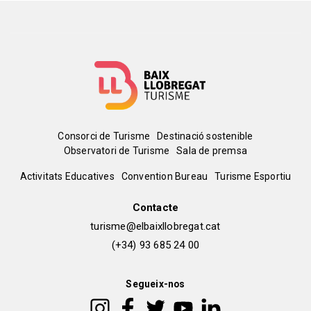
Menú
Consorci de Turisme
Destinació sostenible
Observatori de Turisme
Sala de premsa
del
Peu
Activitats Educatives
Convention Bureau
Turisme Esportiu
pie
de
Contacte
turisme@elbaixllobregat.cat
pàgina
(+34) 93 685 24 00
2
Segueix-nos