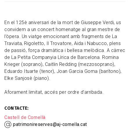
En el 125è aniversari de la mort de Giuseppe Verdi, us
convidem a un concert homenatge al gran mestre de
l’òpera. Un viatge emocionant amb fragments de La
Traviata, Rigoletto, Il Trovatore, Aida i Nabucco, plens
de passió, força dramàtica i bellesa melòdica. A càrrec
de La Petita Companyia Lírica de Barcelona. Romina
Krieger (soprano), Caitlin Redding (mezzosoprano),
Eduardo Ituarte (tenor), Joan Garcia Goma (barítono),
Elke Sanjosè (piano).
Aforament limitat, accés per ordre d’arribada.
CONTACTE
Castell de Cornellà
patrimonireserves@aj-cornella.cat