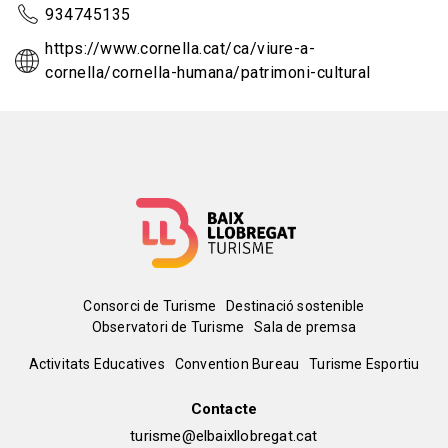
934745135
https://www.cornella.cat/ca/viure-a-
cornella/cornella-humana/patrimoni-cultural
Menú
Consorci de Turisme
Destinació sostenible
Observatori de Turisme
Sala de premsa
del
Peu
Activitats Educatives
Convention Bureau
Turisme Esportiu
pie
de
Contacte
turisme@elbaixllobregat.cat