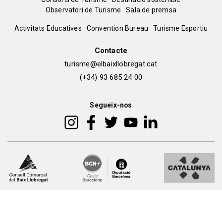
Menú
Observatori de Turisme
Sala de premsa
del
Peu
Activitats Educatives
Convention Bureau
Turisme Esportiu
pie
de
Contacte
turisme@elbaixllobregat.cat
pàgina
(+34) 93 685 24 00
2
Segueix-nos
Peu
Avís legal i política de privacitat
Política de galetes