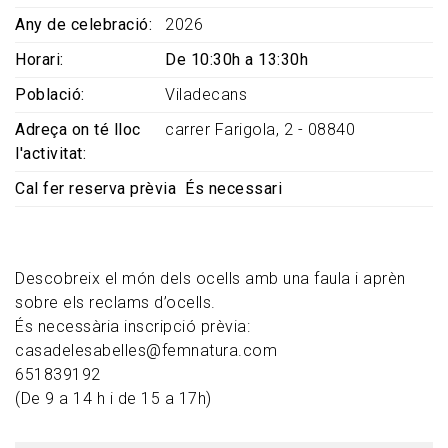
Any de celebració
2026
Horari
De 10:30h a 13:30h
Població
Viladecans
Adreça on té lloc
carrer Farigola, 2 - 08840
l'activitat
Cal fer reserva prèvia
És necessari
Descobreix el món dels ocells amb una faula i aprèn
sobre els reclams d’ocells.
És necessària inscripció prèvia:
casadelesabelles@femnatura.com
651839192
(De 9 a 14 h i de 15 a 17h)