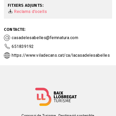
FITXERS ADJUNTS
Reclams d’ocells
CONTACTE
casadelesabelles@femnatura.com
651839192
https://www.viladecans.cat/ca/lacasadelesabelles
Consorci de Turisme
Destinació sostenible