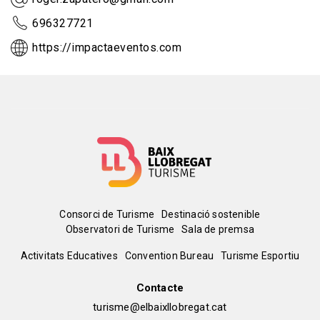
696327721
https://impactaeventos.com
Menú
Consorci de Turisme
Destinació sostenible
Observatori de Turisme
Sala de premsa
del
Peu
Activitats Educatives
Convention Bureau
Turisme Esportiu
pie
de
Contacte
turisme@elbaixllobregat.cat