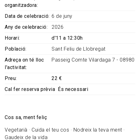
organitzadora
Data de celebració
6 de juny
Any de celebració
2026
Horari
d'11 a 12:30h
Població
Sant Feliu de Llobregat
Adreça on té lloc
Passeig Comte Vilardaga 7 - 08980
l'activitat
Preu
22 €
Cal fer reserva prèvia
És necessari
Cos sa, ment feliç
Vegetarià · Cuida el teu cos · Nodreix la teva ment ·
Gaudeix de la vida