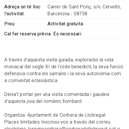
Adreça on té lloc
Carrer de Sant Ponç, s/n, Cervelló,
l'activitat
Barcelona - 08758
Preu
Activitat gratuïta
Cal fer reserva prèvia
És necessari
A través d'aquesta visita guiada, exploraràs la vida
monacal del segle XI de l'orde benedictí, la seva funció
defensiva contra els sarraïns i la seva autonomia com
a comunitat eclesiàstica.
Deixa't portar per una visita comentada i gaudeix
d'aquesta joia del romànic llombard.
Organitza: Ajuntament de Corbera de Llobregat
Places limitades.Inscriviu-vos a través del correu
electrònic: turismecorbera@corberadellobregat.cat o