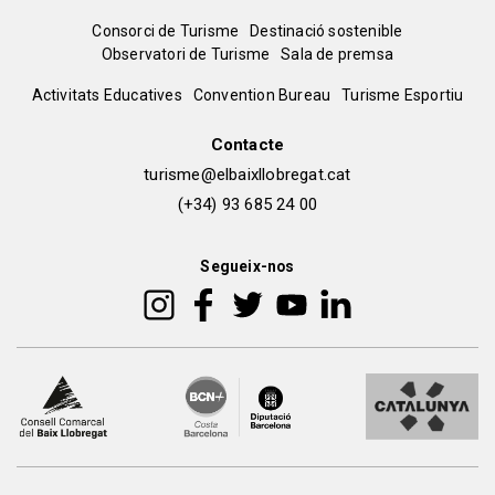
Menú
Consorci de Turisme
Destinació sostenible
Observatori de Turisme
Sala de premsa
del
Peu
Activitats Educatives
Convention Bureau
Turisme Esportiu
pie
de
Contacte
turisme@elbaixllobregat.cat
pàgina
(+34) 93 685 24 00
2
Segueix-nos