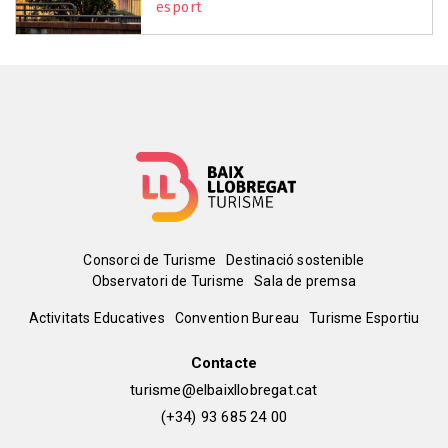
esport
Menú
Consorci de Turisme
Destinació sostenible
Observatori de Turisme
Sala de premsa
del
Peu
Activitats Educatives
Convention Bureau
Turisme Esportiu
pie
de
Contacte
turisme@elbaixllobregat.cat
pàgina
(+34) 93 685 24 00