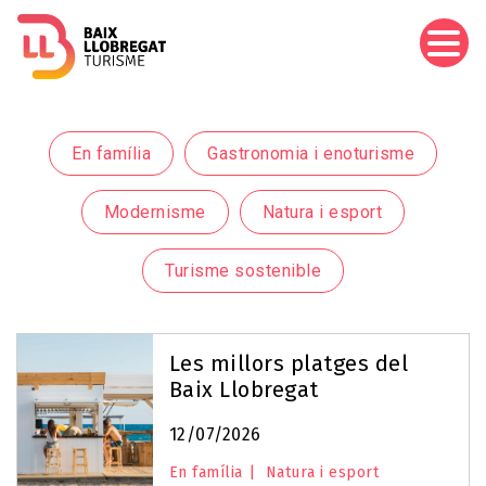
Vés
al
contingut
En família
Gastronomia i enoturisme
Modernisme
Natura i esport
Turisme sostenible
Les millors platges del
Baix Llobregat
12/07/2026
En família
Natura i esport